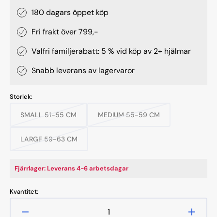
180 dagars öppet köp
Fri frakt över 799,-
Valfri familjerabatt: 5 % vid köp av 2+ hjälmar
Snabb leverans av lagervaror
Storlek:
SMALL 51-55 CM
MEDIUM 55-59 CM
Variant
Variant
slutsåld
slutsåld
eller
eller
LARGE 59-63 CM
Variant
ej
ej
slutsåld
tillgänglig
tillgänglig
eller
Fjärrlager: Leverans 4-6 arbetsdagar
ej
tillgänglig
Kvantitet:
Minska
Öka