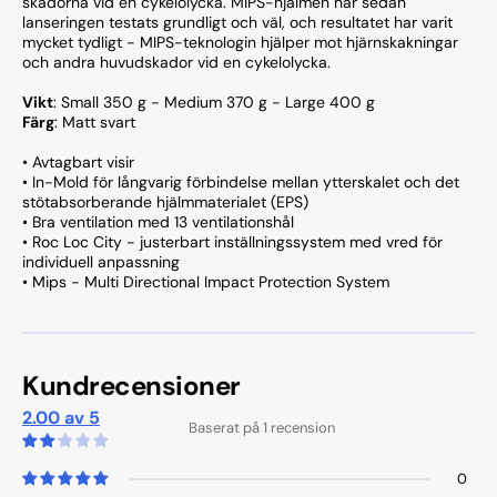
skadorna vid en cykelolycka. MIPS-hjälmen har sedan
lanseringen testats grundligt och väl, och resultatet har varit
mycket tydligt - MIPS-teknologin hjälper mot hjärnskakningar
och andra huvudskador vid en cykelolycka.
Vikt
: Small 350 g - Medium 370 g - Large 400 g
Färg
: Matt svart
• Avtagbart visir
• In-Mold för långvarig förbindelse mellan ytterskalet och det
stötabsorberande hjälmmaterialet (EPS)
• Bra ventilation med 13 ventilationshål
• Roc Loc City - justerbart inställningssystem med vred för
individuell anpassning
• Mips - Multi Directional Impact Protection System
Kundrecensioner
2.00 av 5
Baserat på 1 recension
0