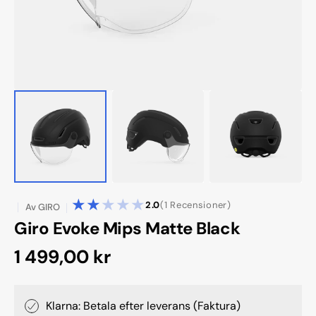
1
2.0
(1 Recensioner)
Av
GIRO
reviews
Giro Evoke Mips Matte Black
Ordinarie
1 499,00 kr
pris
Klarna: Betala efter leverans (Faktura)