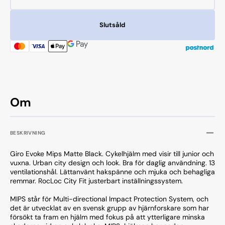
kvantitet
kvantit
för
för
Slutsåld
Giro
Giro
Evoke
Evoke
Mips
Mips
Matte
Matte
Black
Black
Om
BESKRIVNING
Giro Evoke Mips Matte Black. Cykelhjälm med visir till junior och
vuxna. Urban city design och look. Bra för daglig användning. 13
ventilationshål. Lättanvänt hakspänne och mjuka och behagliga
remmar. RocLoc City Fit justerbart inställningssystem.
MIPS står för Multi-directional Impact Protection System, och
det är utvecklat av en svensk grupp av hjärnforskare som har
försökt ta fram en hjälm med fokus på att ytterligare minska